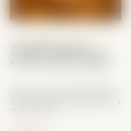
Accouchement sous X :
comment concilier droit au
secret et accès aux origines ?
À l'heure où la recherche des origines de naissance est
facilitée par les réseaux sociaux et par la pratique de
plus en plus répandue des tests génétiques, le Conseil
national de l'adoption et ...