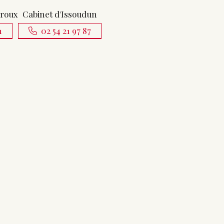
uroux
Cabinet d'Issoudun
1
02 54 21 97 87