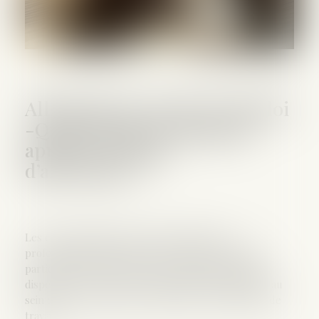
Allocation de retour à l'emploi
-Quels droits au chômage
après un contrat
d’alternance ?
Les contrats d’alternance (apprentissage et
professionnalisation) sont des contrats de travail
particuliers ; ils associent une formation théorique
dispensée en école ou à l’université et l'acquisition au
sein d’une entreprise de savoir-faire sur un poste de
travail...