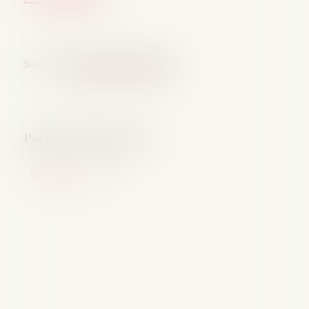
Source :
open.lefebvre-dalloz.fr