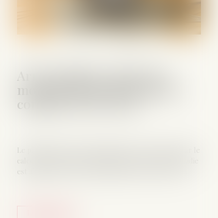
Arrêt maladie : baisse du
montant maximal des IJSS à
compter du 1er avril
Le plafond de revenus d'activité pris en compte pour le
calcul des indemnités journalières d’assurance maladie
est abaissé de 1,8 à 1,4 fois le Smic au 1er avril 2025...
Lire la suite