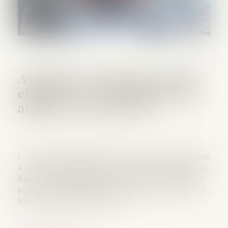
Astreinte ou temps de travail
effectif ? La Cour impose une
analyse au cas par cas
Le simple fait qu’un salarié soit d’astreinte ne suffit pas
à écarter la qualification de temps de travail effectif, et
il demeure indispensable de vérifier si les contraintes
imposées sont suffisamment intenses pour affecter sa
liberté d’organiser son temps...