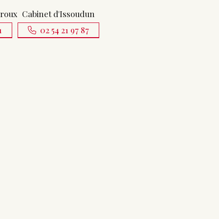
uroux
Cabinet d'Issoudun
1
02 54 21 97 87