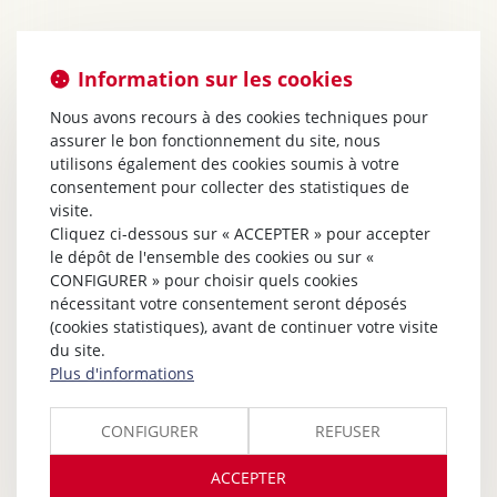
Information sur les cookies
Nous avons recours à des cookies techniques pour
assurer le bon fonctionnement du site, nous
utilisons également des cookies soumis à votre
consentement pour collecter des statistiques de
visite.
Cliquez ci-dessous sur « ACCEPTER » pour accepter
le dépôt de l'ensemble des cookies ou sur «
CONFIGURER » pour choisir quels cookies
nécessitant votre consentement seront déposés
(cookies statistiques), avant de continuer votre visite
du site.
Plus d'informations
CONFIGURER
REFUSER
ACCEPTER