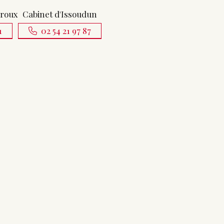
uroux
Cabinet d'Issoudun
1
02 54 21 97 87