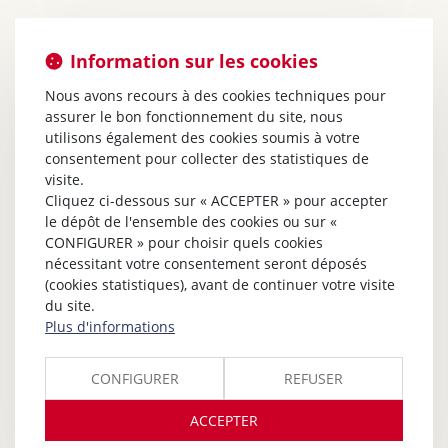
Information sur les cookies
Nous avons recours à des cookies techniques pour
assurer le bon fonctionnement du site, nous
utilisons également des cookies soumis à votre
consentement pour collecter des statistiques de
visite.
Cliquez ci-dessous sur « ACCEPTER » pour accepter
le dépôt de l'ensemble des cookies ou sur «
CONFIGURER » pour choisir quels cookies
nécessitant votre consentement seront déposés
(cookies statistiques), avant de continuer votre visite
du site.
Plus d'informations
CONFIGURER
REFUSER
ACCEPTER