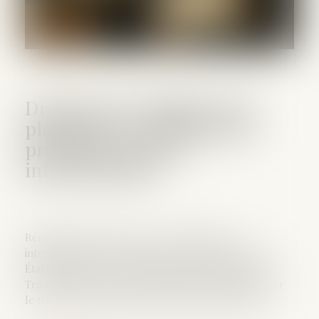
Droits des travailleurs des
plateformes : adoption des
premières normes
internationales
Réunis à Genève lors de la 114e Conférence
internationale du Travail, les représentants des 187
États membres de l'Organisation internationale du
Travail (OIT) ont adopté une première convention sur
le travail décent dans l'économie des plateformes...