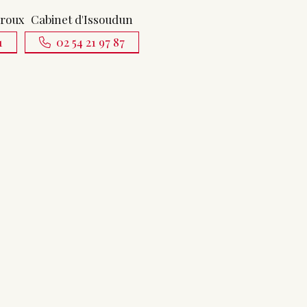
uroux
Cabinet d'Issoudun
1
02 54 21 97 87