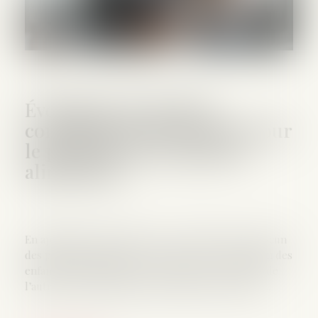
Évolution des facultés
contributives des parents pour
le paiement de la pension
alimentaire
En application de l’article 371-2 du Code civil, « chacun
des parents contribue à l’entretien et à l’éducation des
enfants à proportion de ses ressources, de celles de
l’autre parent, ainsi que des besoins de l’enfant »...