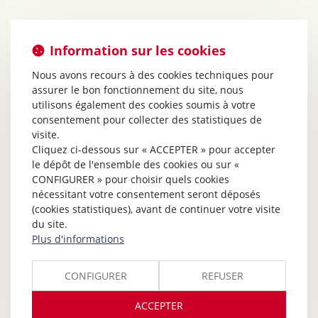
Information sur les cookies
Nous avons recours à des cookies techniques pour
assurer le bon fonctionnement du site, nous
utilisons également des cookies soumis à votre
consentement pour collecter des statistiques de
visite.
Cliquez ci-dessous sur « ACCEPTER » pour accepter
le dépôt de l'ensemble des cookies ou sur «
CONFIGURER » pour choisir quels cookies
nécessitant votre consentement seront déposés
(cookies statistiques), avant de continuer votre visite
du site.
Plus d'informations
CONFIGURER
REFUSER
ACCEPTER