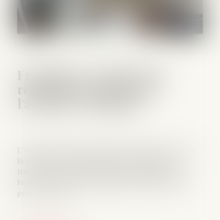
Frontaliers : Révision du
règlement européen de
l'assurance chômage
L’Union européenne franchit une étape majeure dans
la révision des règles d’assurance chômage des
travailleurs frontaliers. Soutenue activement par la
France, cette réforme modifierait profondément la
prise en charge ...