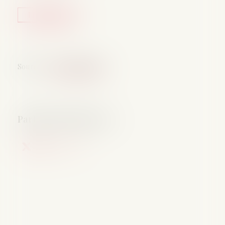
Lire la suite
Source :
www.legisocial.fr