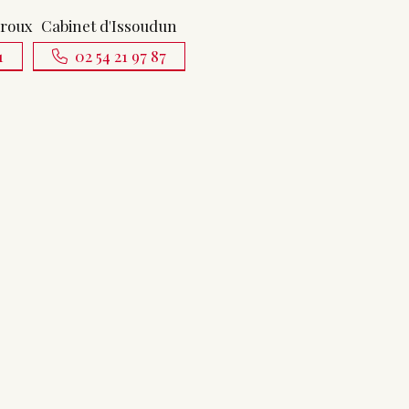
uroux
Cabinet d'Issoudun
1
02 54 21 97 87