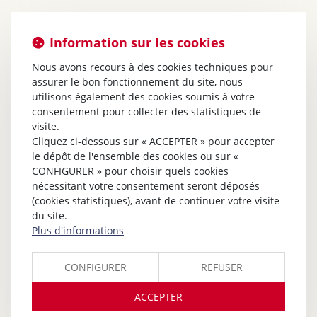
Information sur les cookies
Nous avons recours à des cookies techniques pour
assurer le bon fonctionnement du site, nous
utilisons également des cookies soumis à votre
consentement pour collecter des statistiques de
visite.
Cliquez ci-dessous sur « ACCEPTER » pour accepter
le dépôt de l'ensemble des cookies ou sur «
CONFIGURER » pour choisir quels cookies
nécessitant votre consentement seront déposés
(cookies statistiques), avant de continuer votre visite
du site.
Plus d'informations
CONFIGURER
REFUSER
ACCEPTER