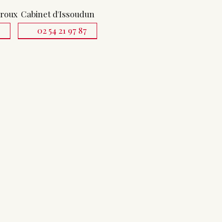
uroux
Cabinet d'Issoudun
1
02 54 21 97 87