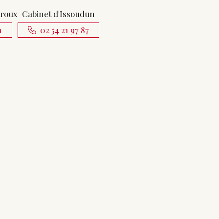
uroux
Cabinet d'Issoudun
1
02 54 21 97 87