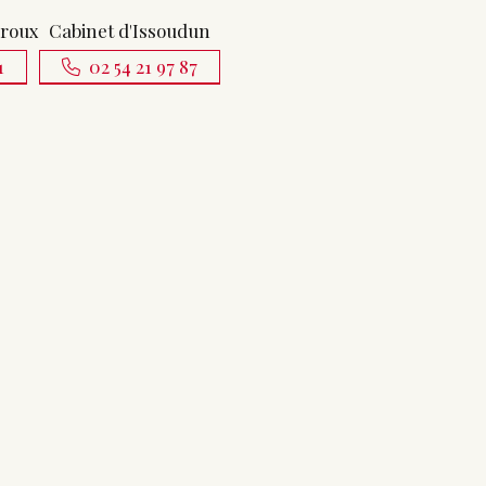
uroux
Cabinet d'Issoudun
1
02 54 21 97 87