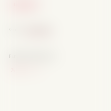
Lire la suite
Source :
www.legisocial.fr