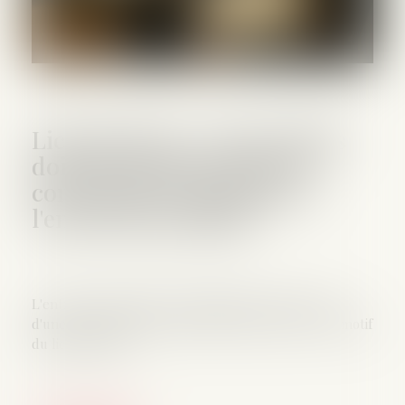
Licenciement : 5 jours pleins
doivent s'écouler entre la
convocation à entretien et
l'entretien préalable
L'entretien préalable est obligatoire dans le cadre
d'une procédure de licenciement, quel que soit le motif
du licenciement...