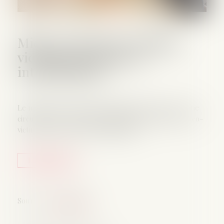
Mieux protéger les enfants
victimes de violences
intrafamiliales
Le ministère de la Justice a diffusé, fin août 2024, une
circulaire sur la protection des mineurs victimes et co-
victimes de violences intrafamiliales...
Lire la suite
Source :
www.weka.fr