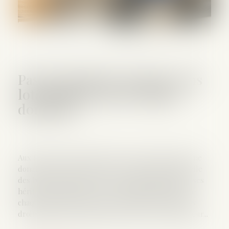
Pas de donation-partage sans
lots distincts pour chaque
donataire
Aux termes de l’ancien article 1075 du Code civil, une
donation-partage suppose une répartition matérielle
des biens effectuée par un ascendant au profit de ses
héritiers présomptifs. Cette opération implique que
chaque donataire reçoive un lot distinct, et non des
droits indivis, sauf disposition expresse du législateur...