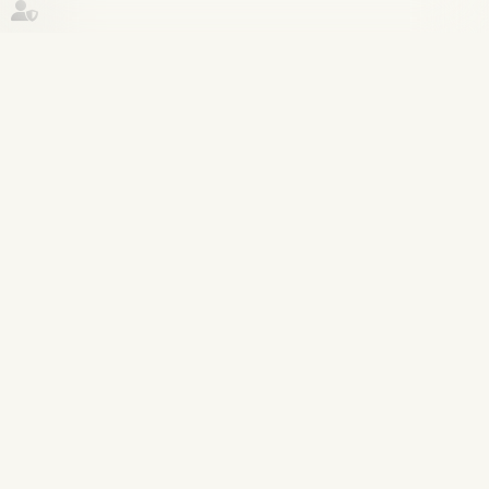
Historique
Relation individuelles au travail
05
août
VAE et compte personnel de
formation : un décret pour lever les
obstacles financiers
Lire la suite