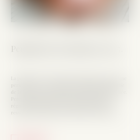
Pension de réversion en 2025.
La pension de réversion est la somme perçue, par une
personne veuve. Ce montant correspond à une partie
de la retraite de son époux ou de son épouse décédée.
Percevoir une pension de réversion servie par le
régime général en 2025, répond à un critère de
ressources annuelles pour la personne survivante...
Lire la suite