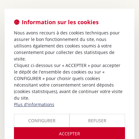
Information sur les cookies
Nous avons recours à des cookies techniques pour
assurer le bon fonctionnement du site, nous
utilisons également des cookies soumis à votre
consentement pour collecter des statistiques de
visite.
Cliquez ci-dessous sur « ACCEPTER » pour accepter
le dépôt de l'ensemble des cookies ou sur «
CONFIGURER » pour choisir quels cookies
nécessitant votre consentement seront déposés
(cookies statistiques), avant de continuer votre visite
du site.
Plus d'informations
CONFIGURER
REFUSER
ACCEPTER