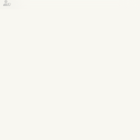
Historique
Patrimoine et succession
30
janv.
Testament international : les limites
du recours à un interprète non
assermenté
Lire la suite