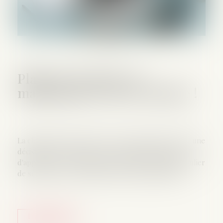
Plans de sécurité : la
maintenance sort de l'ombre !
La chambre sociale de la Cour de cassation a rendu une
décision clé le 14 janvier 2025, précisant le champ
d'application de l'obligation d'établir un plan particulier
de sécurité et de protection de la santé (PPSPS)...
Lire la suite