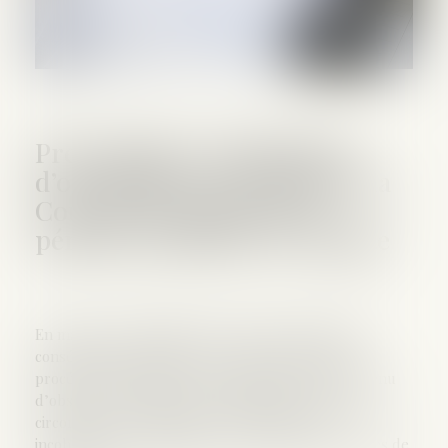
Prescription et indemnité
d’occupation : précision de la
Cour de cassation sur la
période à prendre en compte
En matière de liquidation du régime matrimonial
consécutive à un divorce, le respect des règles
procédurales s’impose avec rigueur. Le juge est tenu
d’observer le principe du contradictoire en toutes
circonstances, de motiver ses décisions sans
incohérence et d’appliquer correctement les règles de