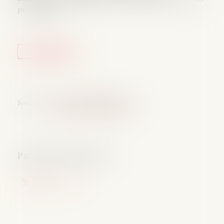
prescription...
Lire la suite
Source :
www.lemag-juridique.com