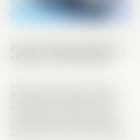
Preuve de la discrimination et
étendue de l’office du juge
Dans un arrêt du 14 novembre 2024, la Cour de
cassation rappelle qu’en application de l’alinéa 3 de
l'article 1er de la loi n°2008-496 du 27 mai 2008, la
discrimination inclut tout agissement lié à l'un des
motifs mentionnés au premier alinéa subi par une
personne et ayant pour objet ou pour effet de porter
atteinte à sa dignité ou de créer un environnement
intimidant, hostile, dégradant, humiliant ou offensant...