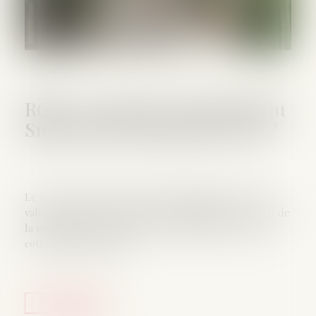
RGDU : quel est le montant du
Smic brut retenu pour 2026 ?
Le décret du 12 juin 2026 gèle pour l’année 2026 la
valeur du Smic à retenir pour l’éligibilité et le calcul de
la réduction générale dégressive unique (RGDU) de
cotisations patronales...
Lire la suite