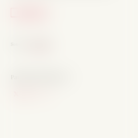
Lire la suite
Source :
www.efl.fr