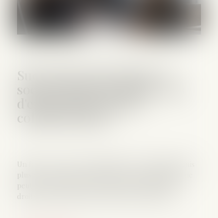
Succession entre frères et
soeurs vivant ensemble : pas
d'exonération pour le
collatéral pacsé
Un frère ou une soeur domicilié avec le défunt depuis
plus de 5 ans et âgé de plus de 50 ans (ou infirme) ne
peut pas bénéficier de l'exonération spécifique de
droits de succession s'il est pacsé avec un tiers...