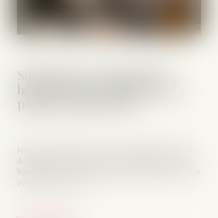
Succession : pourquoi les
héritiers d'un compte-titres
paient-ils plus cher ?
Madame et Monsieur X n'en revenaient pas. À la mort
de leur mère, ils découvrent avec stupéfaction que la
liquidation de son portefeuille d'actions leur coûte bien
plus cher que prévu...