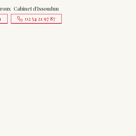
uroux
Cabinet d'Issoudun
1
02 54 21 97 87