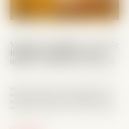
Violences conjugales : une aide
financière d’urgence pour
quitter le domicile en sécurité
Depuis le 1er décembre 2023, la Caf propose une aide
financière d’urgence (AVVC) pour permettre aux
personnes victimes de violences conjugales de quitter
rapidement leur domicile et de se mettre en sécurité...