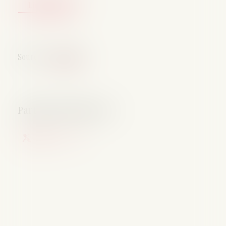
Lire la suite
Source :
www.caf.fr