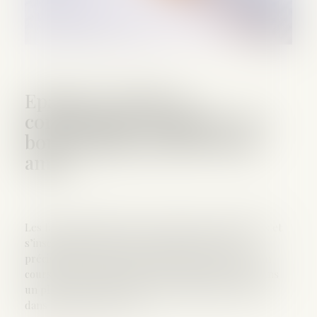
Epargne retraite et
communauté conjugale : les
bons comptes font les bons
amis !
Les faits de l’affaire étaient relativement classiques et
s’inscrivaient dans le cadre d’un divorce. Plus
précisément, un époux marié sans contrat avait, en
cours d’union, alimenté à l’aide de deniers communs
un placement d’épargne retraite Madelin, replacé
dans un contrat E-C-VIE...