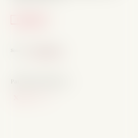
Lire la suite
Source :
www.aurep.com