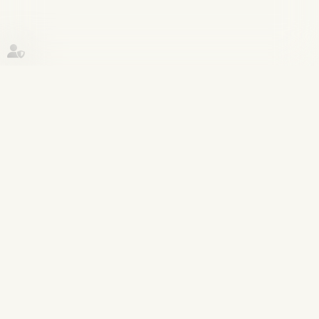
Historique
Couples et régime matrimoniaux
29
juin
Le collatéral engagé dans un PACS
ne peut pas bénéficier de