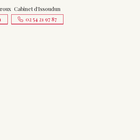
uroux
Cabinet d'Issoudun
1
02 54 21 97 87