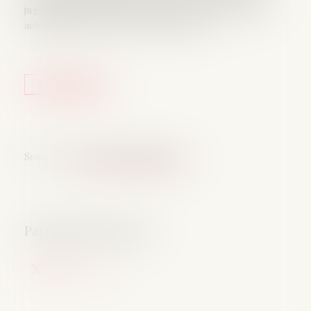
jugée du jugement a des incidences directes sur les
actions liées aux créances entre époux...
Lire la suite
Source :
www.lemag-juridique.com