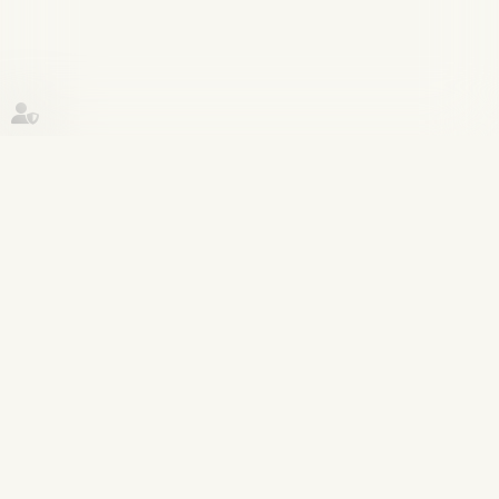
Historique
Divorce et séparation
16
juin
L’annulation du mariage pour