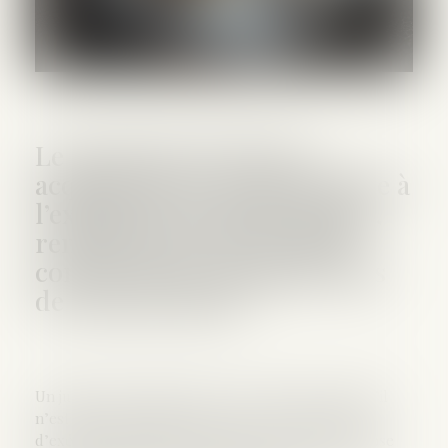
Le jugement de divorce
acquiert force de chose jugée à
l’expiration du délai d’appel,
rendant prescrite la saisie
conservatoire pratiquée plus
de cinq ans après
Un jugement acquiert force de chose jugée lorsqu’il
n’est plus susceptible d’aucun recours suspensif
d’exécution. En matière de divorce, la force de chose