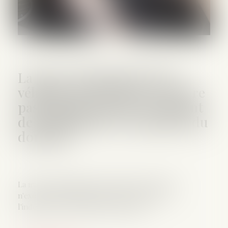
La mise à disposition d'un
véhicule de fonction n'exonère
pas l'employeur du versement
de l'indemnité d'occupation du
domicile
La mise à disposition d'un véhicule de fonction
n'exonère pas l'employeur du versement de
l'indemnité d'occupation du domicile...