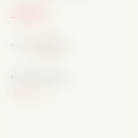
Lire la suite
Source :
www.legisocial.fr