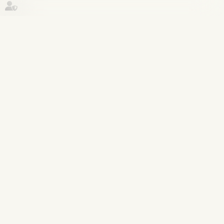
Historique
Droit du travail - Salariés
16
juin
La protection de la salariée enceinte
prime sur l’obligation alléguée de
loyauté
Lire la suite