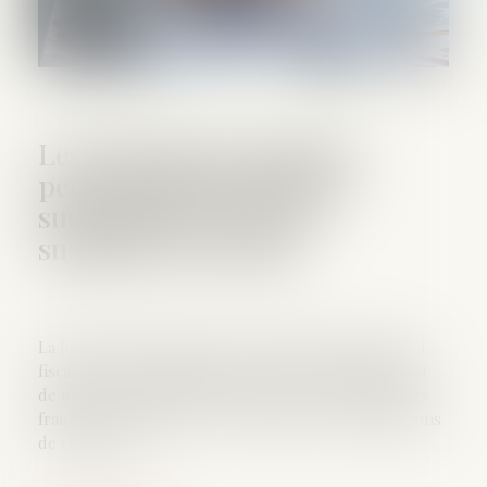
Les allocations chômage
peuvent désormais être
suspendues en cas de
suspicion de fraude
La loi relative à la lutte contre les fraudes sociales et
fiscales a été promulguée le 25 juin 2026. Elle prévoit
de nouveaux moyens de détection et de sanction des
fraudes, notamment en ce qui concerne les allocations
de chômage...