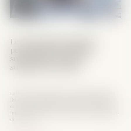
Les allocations chômage
peuvent désormais être
suspendues en cas de
suspicion de fraude
La loi relative à la lutte contre les fraudes sociales et
fiscales a été promulguée le 25 juin 2026. Elle prévoit
de nouveaux moyens de détection et de sanction des
fraudes, notamment en ce qui concerne les allocations
de chômage...