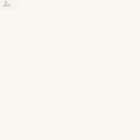
Historique
Droit du travail - Salariés
16
juin
La protection de la salariée enceinte
prime sur l’obligation alléguée de
loyauté
Lire la suite