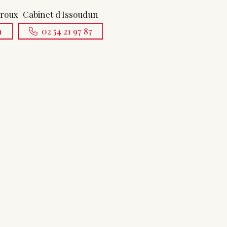
uroux
Cabinet d'Issoudun
1
02 54 21 97 87