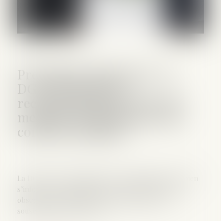
Prestations funéraires : la
DGCCRF émet des
recommandations pour une
meilleure transparence des
contrats obsèques
La DGCCRF recommande aux consommateurs de bien
s’informer sur les différents contrats d’assurance
obsèques et d’informer leurs proches dès la
souscription d’un contrat...