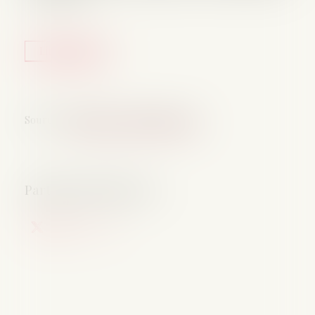
Lire la suite
Source :
cabinet-rs.expert-infos.com