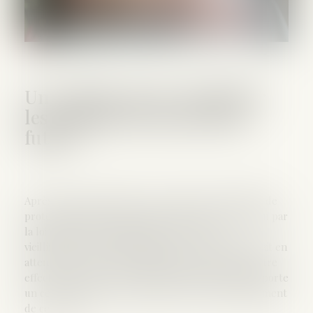
Un registre pour centraliser
les mandats de protection
future
Après 9 années d’attente, le registre des mandats de
protection future vient enfin de prendre vie ! Prévu par
la loi relative à l’adaptation de la société au
vieillissement du 28 décembre 2015, ce registre était en
attente de son décret d’application pour pouvoir être
effectif. Un décret qui vient d’être publié et qui apporte
un certain nombre de précisions sur le fonctionnement
de cet outil...