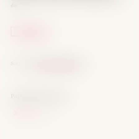
due...
Lire la suite
Source :
www.lemag-juridique.com