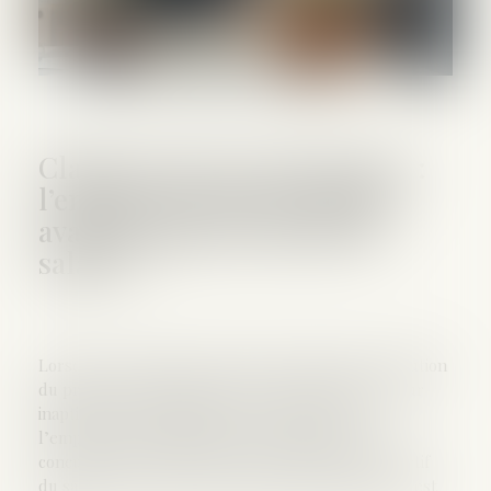
Clause de non-concurrence :
l’employeur doit se décider
avant le départ effectif du
salarié !
Lorsque le contrat de travail est rompu sans exécution
du préavis, notamment en cas de licenciement pour
inaptitude sans possibilité de reclassement,
l’employeur doit renoncer à la clause de non-
concurrence au plus tard à la date du départ effectif
du salarié, faute de quoi la contrepartie financière est