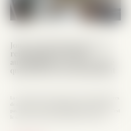
Jours de fractionnement : la
renonciation n’est pas
automatique si c’est le salarié
qui décide du fractionnement
La renonciation d’un salarié aux jours supplémentaires
de congés en cas de fractionnement ne se présume
pas. Et elle n’est pas automatique simplement car c’est
le salarié qui a décidé de fractionner ses congés...