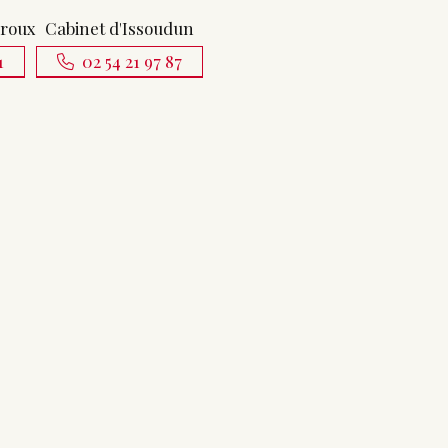
uroux
Cabinet d'Issoudun
1
02 54 21 97 87