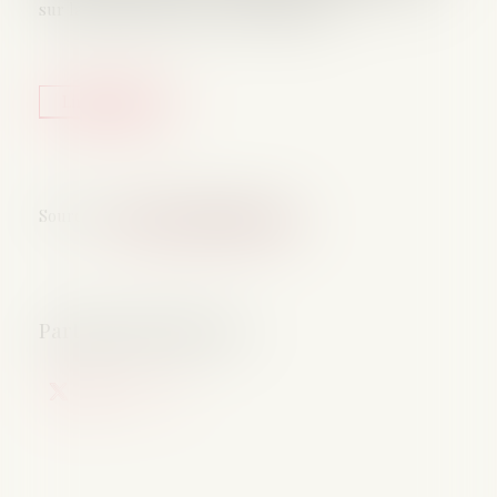
sur la base d’un procès-verbal formel...
Lire la suite
Source :
www.lemag-juridique.com