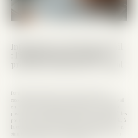
Infractions au droit du travail
: l’inspection peut saisir le
procureur sans procès-verbal
Dans un arrêt rendu le 20 mai 2025, la Cour de
cassation clarifie les pouvoirs de l’inspection du travail
en matière de signalement d’infractions. La question
posée à la Haute juridiction portait sur la régularité des
poursuites engagées à l’initiative du ministère public, à
la suite d’un accident du travail d’un salarié, après un
simple signalement de l’inspection du travail, et non