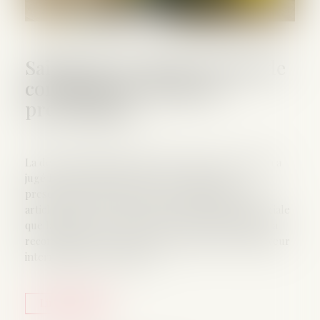
Saisine de la caisse aux fins de
conciliation et délai de
prescription
La deuxième chambre civile de la Cour de cassation a
jugé le 5 septembre dernier, en matière de
prescription, qu’il résulte de la combinaison des
articles L431-2 et L452-4 du Code de la sécurité sociale
que la saisine de la caisse d'une requête tendant à la
reconnaissance de la faute inexcusable de l'employeur
interrompt la prescription...
Lire la suite