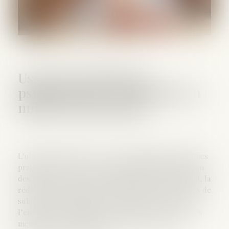
Usage des substances
psychoactives : prévention en
milieu professionnel
L’objectif principal de ces recommandations de bonnes
pratiques est : le repérage des problèmes d’addiction
des SPA en lien avec les conditions ou type de travail, la
réduction des addictions et la prévention des usages de
substances psychoactives chez tous les acteurs de
l’entreprise : employeurs, travailleurs (y compris les
membres de l’encadrement) et personnes en