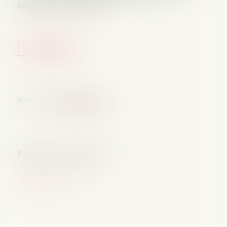
formation professionnelle,...
Lire la suite
Source :
www.has-sante.fr