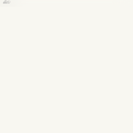
Historique
Violences familiales
10
juil.
Le Conseil et le Parlement trouvent
un accord pour améliorer la lutte
contre les violences sexuelles faites
aux enfants