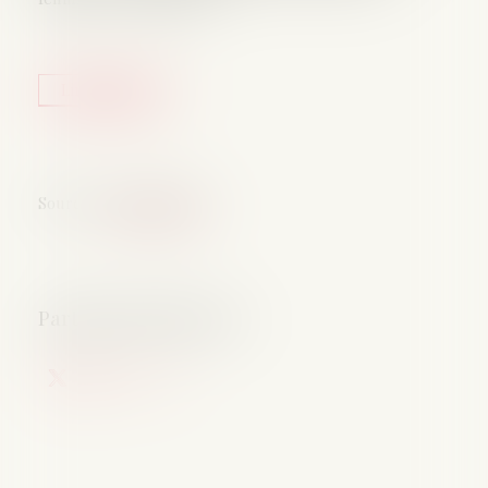
Lire la suite
Source :
www.lecese.fr