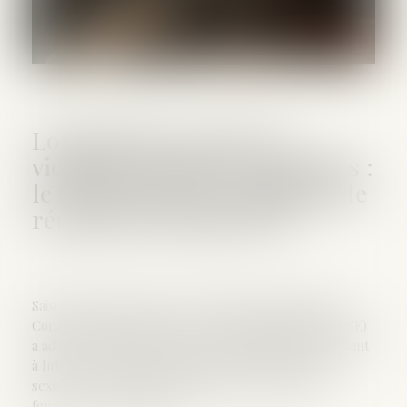
Loi intégrale contre les
violences sexistes et sexuelles :
le CESE pose les conditions de
réussite de la future loi
Saisi par la Présidente de l'Assemblée nationale, le
Conseil économique, social et environnemental (CESE)
a adopté ce jour son avis sur la proposition de loi visant
à lutter de manière intégrale contre les violences
sexistes et sexuelles commises à l'encontre des
femmes et des enfants...