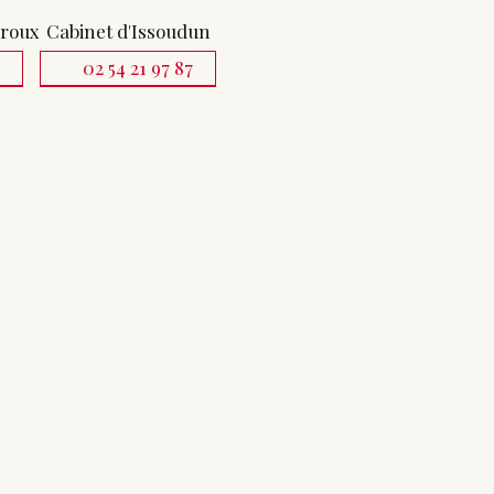
uroux
Cabinet d'Issoudun
1
02 54 21 97 87