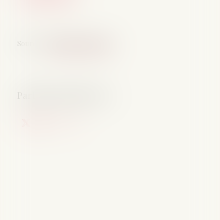
Source :
efl.businesscomm.fr